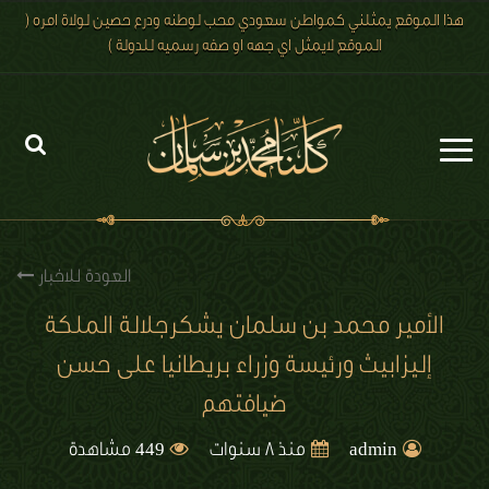
هذا الموقع يمثلني كمواطن سعودي محب لوطنه ودرع حصين لولاة امره (
الموقع لايمثل اي جهه او صفه رسميه للدولة )
الرئيسية
الاخبار
العودة للاخبار
رؤية 2030
الأمير محمد بن سلمان يشكرجلالة الملكة
إليزابيث ورئيسة وزراء بريطانيا على حسن
الصور
ضيافتهم
الفيديو
449
admin
منذ 8 سنوات
مشاهدة
تعليقات الزوار