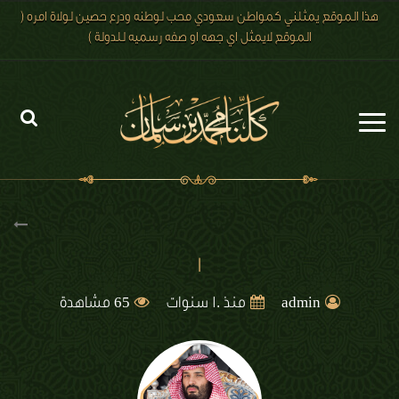
هذا الموقع يمثلني كمواطن سعودي محب لوطنه ودرع حصين لولاة امره (
الموقع لايمثل اي جهه او صفه رسميه للدولة )
الرئيسية
الاخبار
رؤية 2030
1
الصور
65
admin
منذ 10 سنوات
مشاهدة
الفيديو
تعليقات الزوار