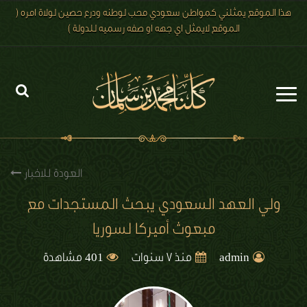
هذا الموقع يمثلني كمواطن سعودي محب لوطنه ودرع حصين لولاة امره (
الموقع لايمثل اي جهه او صفه رسميه للدولة )
الرئيسية
الاخبار
العودة للاخبار
رؤية 2030
ولي العهد السعودي يبحث المستجدات مع
مبعوث أميركا لسوريا
الصور
401
الفيديو
admin
منذ 7 سنوات
مشاهدة
تعليقات الزوار