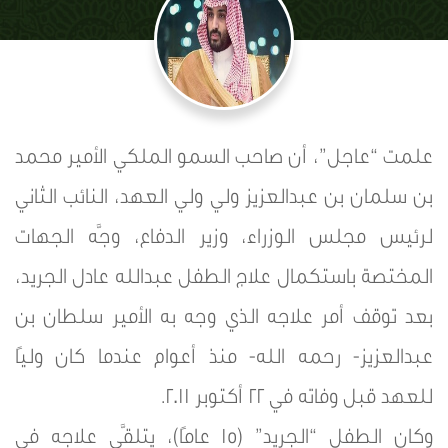
علمت “عاجل”، أن صاحب السمو الملكي الأمير محمد
بن سلمان بن عبدالعزيز ولي ولي العهد، النائب الثاني
لرئيس مجلس الوزراء، وزير الدفاع، وجَّه الجهات
المختصة باستكمال علاج الطفل عبدالله عادل الجريد،
بعد توقف أمر علاجه الذي وجه به الأمير سلطان بن
عبدالعزيز- رحمه الله- منذ أعوام عندما كان وليًا
للعهد قبل وفاته في 22 أكتوبر 2011.
وكان الطفل “الجريد” (15 عامًا)، يتلقَّى علاجه في