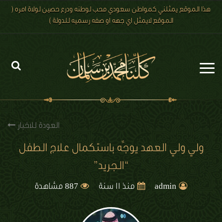
هذا الموقع يمثلني كمواطن سعودي محب لوطنه ودرع حصين لولاة امره (
الموقع لايمثل اي جهه او صفه رسميه للدولة )
الرئيسية
الاخبار
العودة للاخبار
رؤية 2030
ولي ولي العهد يوجِّه باستكمال علاج الطفل
“الجريد”
الصور
887
الفيديو
admin
منذ 11 سنة
مشاهدة
تعليقات الزوار