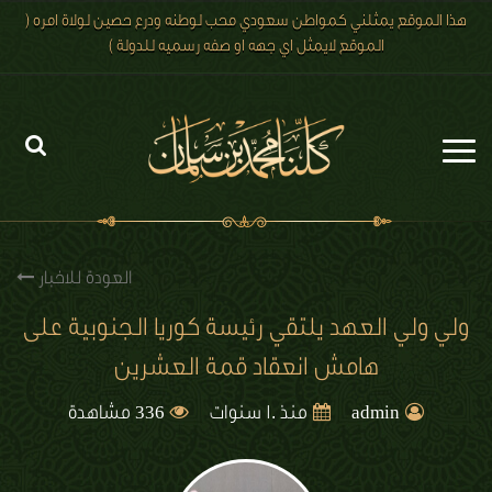
هذا الموقع يمثلني كمواطن سعودي محب لوطنه ودرع حصين لولاة امره (
الموقع لايمثل اي جهه او صفه رسميه للدولة )
الرئيسية
الاخبار
العودة للاخبار
رؤية 2030
ولي ولي العهد يلتقي رئيسة كوريا الجنوبية على
هامش انعقاد قمة العشرين
الصور
336
الفيديو
admin
منذ 10 سنوات
مشاهدة
تعليقات الزوار