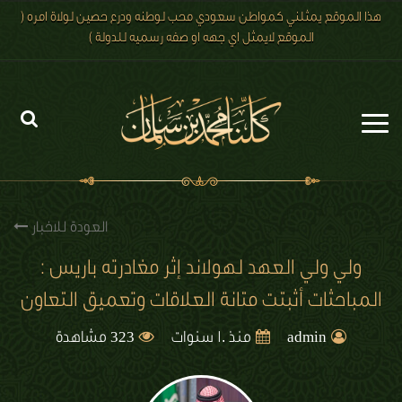
هذا الموقع يمثلني كمواطن سعودي محب لوطنه ودرع حصين لولاة امره (
الموقع لايمثل اي جهه او صفه رسميه للدولة )
الرئيسية
الاخبار
العودة للاخبار
رؤية 2030
ولي ولي العهد لهولاند إثر مغادرته باريس :
المباحثات أثبتت متانة العلاقات وتعميق التعاون
الصور
323
الفيديو
admin
منذ 10 سنوات
مشاهدة
تعليقات الزوار