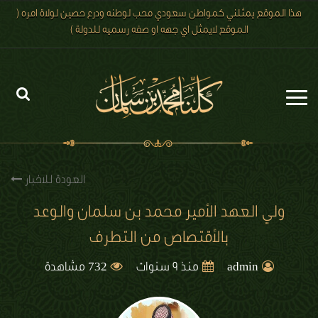
هذا الموقع يمثلني كمواطن سعودي محب لوطنه ودرع حصين لولاة امره (
الموقع لايمثل اي جهه او صفه رسميه للدولة )
الرئيسية
الاخبار
العودة للاخبار
رؤية 2030
ولي العهد الأمير محمد بن سلمان والوعد
بالأقتصاص من التطرف
الصور
732
الفيديو
admin
منذ 9 سنوات
مشاهدة
تعليقات الزوار