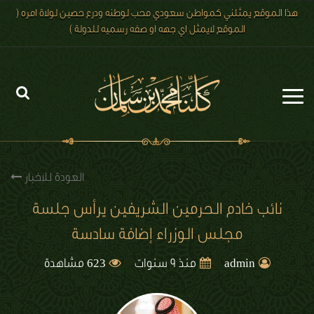
هذا الموقع يمثلني كمواطن سعودي محب لوطنه ودرع حصين لولاة امره (
الموقع لايمثل اي جهه او صفه رسميه للدولة )
الرئيسية
الاخبار
العودة للاخبار
رؤية 2030
نائب خادم الحرمين الشريفين يرأس جلسة
مجلس الوزراء إضافة سادسة
الصور
623
الفيديو
admin
منذ 9 سنوات
مشاهدة
تعليقات الزوار