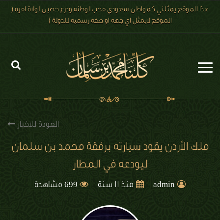
هذا الموقع يمثلني كمواطن سعودي محب لوطنه ودرع حصين لولاة امره (
الموقع لايمثل اي جهه او صفه رسميه للدولة )
الرئيسية
الاخبار
العودة للاخبار
رؤية 2030
ملك الأردن يقود سيارته برفقة محمد بن سلمان
ليودعه في المطار
الصور
699
الفيديو
admin
منذ 11 سنة
مشاهدة
تعليقات الزوار