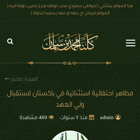
هذا الموقع يمثلني كمواطن سعودي محب لوطنه ودرع حصين لولاة امره (
الموقع لايمثل اي جهه او صفه رسميه للدولة )
الرئيسية
الاخبار
العودة للاخبار
رؤية 2030
مظاهر احتفالية استثنائية في باكستان لاستقبال
ولي العهد
الصور
469
الفيديو
admin
منذ 7 سنوات
مشاهدة
تعليقات الزوار