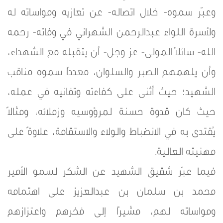
وعبّر سموه- خلال اتصاله- عن تعازيه ومواساته له
ولأسرة اللواء عبدالرحمن الشهراني في وفاته- رحمه
الله- سائلًا المولى- عز وجل- أن يتقبله مع الشهداء،
وأن يلهمهم الصبر والسلوان، معددًا سموه مناقب
الشهيد؛ حيث أثنى على كفاءته وتفانيه في عمله،
حيث كان قدوة حسنة لمرؤوسيه وزملائه، ومثالًا
يُقتدى به في الانضباط والولاء والاستقامة، علاوةً على
مهنيته العالية.
فيما عبّر شقيق الشهيد عن الشكر لسمو الأمير
محمد بن سلمان بن عبدالعزيز على اهتمامه
ومواساته لهم، مشيرًا إلى فخرهم واعتزازهم