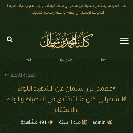
هذا الموقع يمثلني كمواطن سعودي محب لوطنه ودرع حصين لولاة امره (
الموقع لايمثل اي جهه او صفه رسميه للدولة )
الرئيسية
الاخبار
العودة للاخبار
رؤية 2030
#محمد_بن_سلمان عن الشهيد اللواء
#الشهراني: كان مثالًا يقتدى في الانضباط والولاء
الصور
والاستقام
الفيديو
491
admin
منذ 11 سنة
مشاهدة
تعليقات الزوار