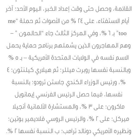
القائمة، وحصل حتى وقت إعداد الخبر، اليوم الأحد؛ آخر
أيام الاستفتاء، على 24 % من الأصوات ثم حملة “me
too” بـ 6 %، وفي المركز الثالث جاء “الحالمون ” –
وهم المهاجرون الذين يشملهم برنامج حماية يحمل
الاسم نفسه في الولايات المتحدة الأمريكية – بـ 5 %
وبالنسبة نفسها روبرت ميللر؛ ثم هيلاري كيلنتون؛ 4
%، ورئيس الوزراء الكندي جاستن ترودو؛ بالنسبة
نفسها، فيما حصل الرئيس الفرنسي إيمانويل
ماكرون؛ على 3 %، والمستشارة الألمانية أنجيلا
ميركل؛ على 2 %، والرئيس الروسي فلاديمير بوتين؛
ونظيره الأمريكي دونالد ترامب؛ ب النسبة نفسها 2 %.