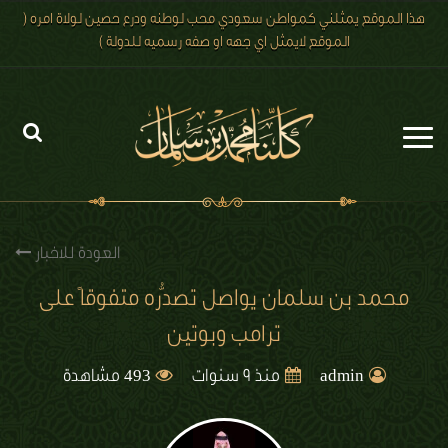
هذا الموقع يمثلني كمواطن سعودي محب لوطنه ودرع حصين لولاة امره (
الموقع لايمثل اي جهه او صفه رسميه للدولة )
الرئيسية
الاخبار
العودة للاخبار
رؤية 2030
محمد بن سلمان يواصل تصدُّره متفوقاً على
ترامب وبوتين
الصور
493
الفيديو
admin
منذ 9 سنوات
مشاهدة
تعليقات الزوار