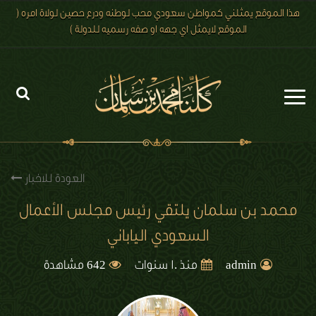
هذا الموقع يمثلني كمواطن سعودي محب لوطنه ودرع حصين لولاة امره (
الموقع لايمثل اي جهه او صفه رسميه للدولة )
الرئيسية
الاخبار
العودة للاخبار
رؤية 2030
محمد بن سلمان يلتقي رئيس مجلس الأعمال
السعودي الياباني
الصور
642
الفيديو
admin
منذ 10 سنوات
مشاهدة
تعليقات الزوار