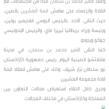
وعقد
الأمير محمد بن سلمان
عدداً من الاجتماعات مع
القادة والزعماء على هامش
قمة العشرين
بالصين،
حيث التقى، الأحد، بالرئيس الروسي فلاديمير بوتين،
ورئيسة وزراء بريطانيا تيريزا ماي، والرئيس الإندونيسي
جوكو ويدودو.
كما التقى
الأمير محمد بن سلمان
، في مدينة
هانغتشو الصينية اليوم، رئيس جمهورية كازاخستان
نور سلطان نزار شريف، وذلك على هامش انعقاد قمة
قادة مجموعة العشرين.
وجرى خلال اللقاء استعراض مجالات التعاون بين
المملكة وكازاخستان في مختلف المجالات.