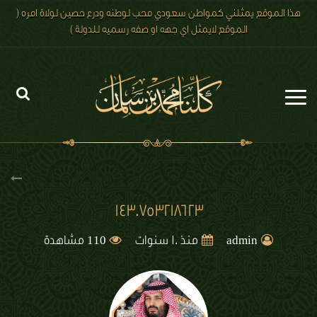
هذا الموقع يمثلني كمواطن سعودي محب لوطنه ودرع حصين لولاة امره (
الموقع لايمثل اي جهه او صفه رسميه للدولة )
الرئيسية
الاخبار
رؤية 2030
1430753218623
الصور
110
admin
منذ 10 سنوات
مشاهدة
الفيديو
تعليقات الزوار