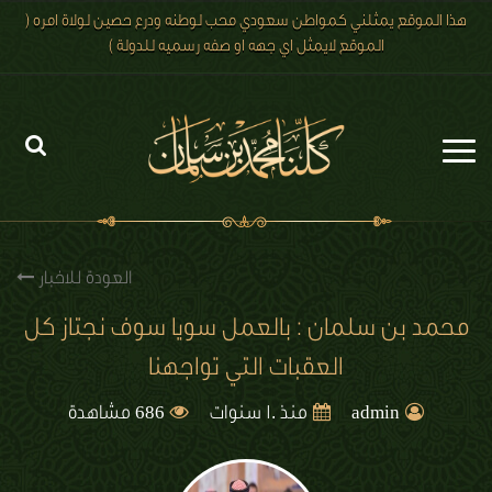
هذا الموقع يمثلني كمواطن سعودي محب لوطنه ودرع حصين لولاة امره (
الموقع لايمثل اي جهه او صفه رسميه للدولة )
الرئيسية
الاخبار
العودة للاخبار
رؤية 2030
محمد بن سلمان : بالعمل سويا سوف نجتاز كل
العقبات التي تواجهنا
الصور
686
الفيديو
admin
منذ 10 سنوات
مشاهدة
تعليقات الزوار