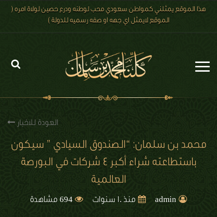
هذا الموقع يمثلني كمواطن سعودي محب لوطنه ودرع حصين لولاة امره (
الموقع لايمثل اي جهه او صفه رسميه للدولة )
الرئيسية
الاخبار
العودة للاخبار
رؤية 2030
محمد بن سلمان: “الصندوق السيادي ” سيكون
باستطاعته شراء أكبر ٤ شركات في البورصة
الصور
العالمية
الفيديو
694
admin
منذ 10 سنوات
مشاهدة
تعليقات الزوار