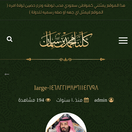
هذا الموقع يمثلني كمواطن سعودي محب لوطنه ودرع حصين لولاة امره (
الموقع لايمثل اي جهه او صفه رسميه للدولة )
الرئيسية
الاخبار
رؤية 2030
large-146822138361142798
الصور
194
admin
منذ 10 سنوات
مشاهدة
الفيديو
تعليقات الزوار