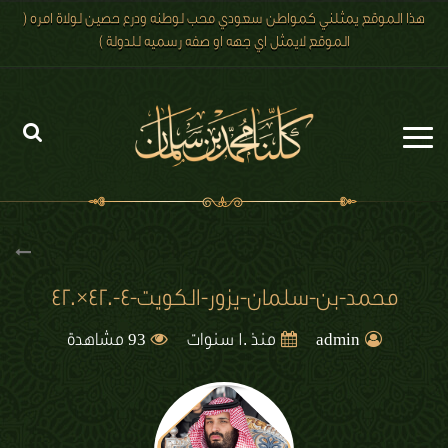
هذا الموقع يمثلني كمواطن سعودي محب لوطنه ودرع حصين لولاة امره (
الموقع لايمثل اي جهه او صفه رسميه للدولة )
الرئيسية
الاخبار
رؤية 2030
محمد-بن-سلمان-يزور-الكويت-4-420×420
الصور
93
admin
منذ 10 سنوات
مشاهدة
الفيديو
تعليقات الزوار