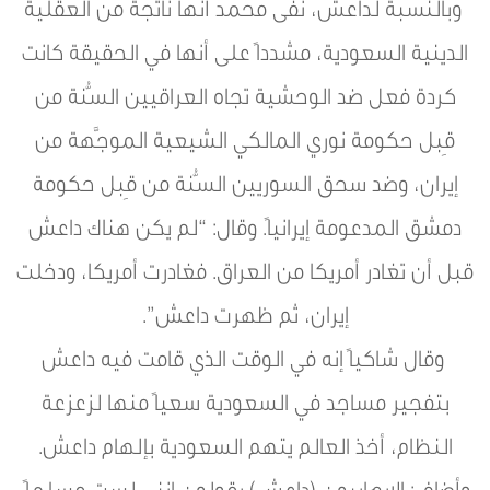
وبالنسبة لداعش، نفى محمد أنها ناتجة من العقلية
الدينية السعودية، مشدداً على أنها في الحقيقة كانت
كردة فعل ضد الوحشية تجاه العراقيين السُّنة من
قِبل حكومة نوري المالكي الشيعية الموجَّهة من
إيران، وضد سحق السوريين السُّنة من قِبل حكومة
دمشق المدعومة إيرانياً. وقال: “لم يكن هناك داعش
قبل أن تغادر أمريكا من العراق. فغادرت أمريكا، ودخلت
إيران، ثم ظهرت داعش”.
وقال شاكياً إنه في الوقت الذي قامت فيه داعش
بتفجير مساجد في السعودية سعياً منها لزعزعة
النظام، أخذ العالم يتهم السعودية بإلهام داعش.