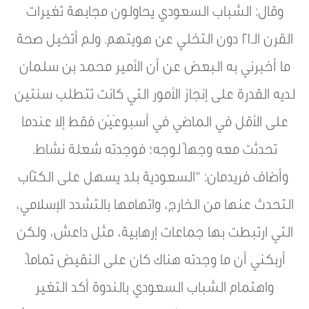
وقال: الشباب السعودي يحاولون مجابهة تغيرات
القرن الـ21 دون التخلي عن هويتهم. ولم أتخيل صحة
ما أخبرني به البعض عن أن الأمير محمد بن سلمان
لديه القدرة على إنجاز الأمور التي كانت تتطلب سنتين
على الأقل في الماضي في أسبوعَيْن فقط إلا عندما
تحدثت معه وجهاً لوجه؛ فوجدته شعلة نشاط.
وأضاف فريدمان: “السعودية بلد يسهل على الكتّاب
التحدث عنها من الخارج، واتهامها بالتشدد الإسلامي،
التي ارتبطت بها جماعات إرهابية، مثل داعش، ولكن
أربكني أن ما وجدته هناك كان على النقيض تماماً.
واهتمام الشباب السعودي بالندوة أكد التغير