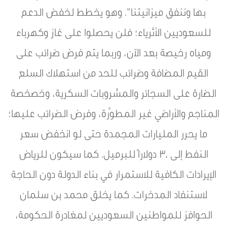
بها وننفق ميزانيتنا”. وهو يخطط لخفض الدعم
للسعوديين الأثرياء؛ فلن يحصلوا على غاز وكهرباء
ومياه رخيصة بعد الآن، وربما يتم فرض ضرائب على
القيم المضافة وضرائب للحد من استهلاك السلع
الضارة على السجائر والمشروبات السكرية، وخصخصة
المناجم والأراضي غير المطوَّرة، وفرض الضرائب عليها؛
ما يحرر المليارات المجمدة حتى لو انخفض سعر
النفط إلى 30 دولاراً للبرميل. كما سيكون للرياض
الإيرادات الكافية للاستمرار في بناء الدولة دون الحاجة
لاستنفاد المدخرات. كما يخلق محمد بن سلمان
الحوافز للمواطنين السعوديين لمغادرة الحكومة،