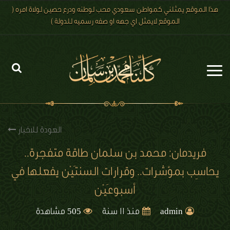
هذا الموقع يمثلني كمواطن سعودي محب لوطنه ودرع حصين لولاة امره (
الموقع لايمثل اي جهه او صفه رسميه للدولة )
الرئيسية
الاخبار
العودة للاخبار
رؤية 2030
فريدمان: محمد بن سلمان طاقة متفجرة..
يحاسِب بمؤشرات.. وقرارات السنتَيْن يفعلها في
الصور
أسبوعَيْن
الفيديو
505
admin
منذ 11 سنة
مشاهدة
تعليقات الزوار