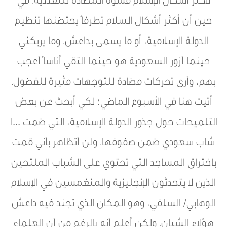
لأكثر أشكال الإسلام قسوة المضادة للتعددية. في
حين أن أكثر أشكال السلام تطرفاً يحتضنها تنظيم
الدولة الإسلامية، أو ما يسمى بداعش. وما يربكني
حينما أزور السعودية هو حينما التقي أناساً أعجب
بهم، وأرى تحركات مضادة للتوجهات مثيرة للفضول.
أتيت هنا في الأسبوع الماضي؛ لكي أبحث عن بعض
التلميحات حول جذور الدولة الإسلامية، التي ضمت ١٠٠٠
شاب سعودي ضمن صفوفها. ولن أتظاهر بأني قمت
باختراق المساجد التي تحتوي على الشباب الملتحين
الذين لا يتحدثون الإنجليزية والمنغمسين في الإسلام
الوهابي/ السلفي، وهو المكان الذي تجند فيه داعش
هؤلاء الشبان. ولكن أعلم أنه بالرغم من أن العلماء