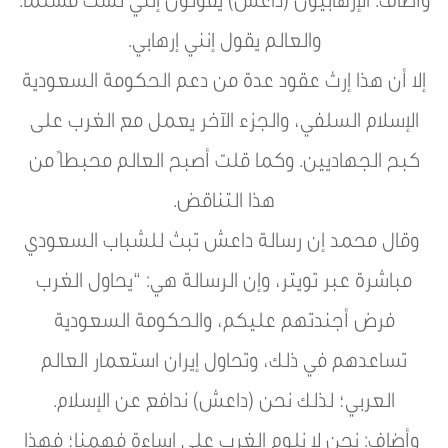
وأضاف: الإرهابيون (داعش) يقولون إنني لست مسلماً.
والعالم يقول إنني إرهابي.
إلا أن هذا إرث عقود عدة من دعم الحكومة السعودية
الإسلام السلفي، والجزء الآخر يعمل مع الغرب على
كبح الجهاديين. وكما قلت أصبح العالم محبطاً من
هذا التناقض.
وقال محمد إن رسالة داعش تبث للشباب السعودي
مباشرة عبر تويتر، وإن الرسالة هي: “يحاول الغرب
فرض أجندتهم عليكم، والحكومة السعودية
تساعدهم في ذلك، وتحاول إيران استعمار العالم
العربي؛ لذلك نحن (داعش) ندافع عن الإسلام.
وأضاف: نحن لا نلوم الغرب على إساءة فهمنا؛ فهذا