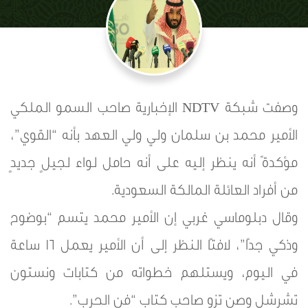
وصفت شبكة NDTV الإخبارية صاحب السمو الملكي
الأمير محمد بن سلمان ولي ولي العهد بأنه “القوي”،
مؤكدةً أنه ينظر إليه على أنه حامل لواء لجيلٍ جديدٍ
من أفراد العائلة المالكة السعودية.
وقال دبلوماسي غربي إن الأمير محمد يتسم “بوضوح
وذكي جدًا”، لافتًا النظر إلى أن الأمير يعمل 16 ساعة
في اليوم، ويستلهم خطواته من كتابات ونستون
تشرشل وصن تزو صاحب كتاب “فن الحرب”.