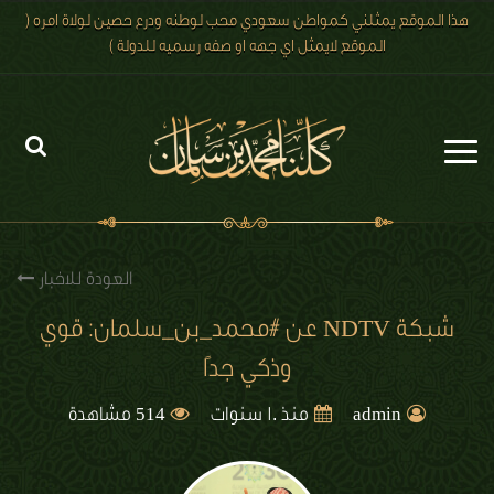
هذا الموقع يمثلني كمواطن سعودي محب لوطنه ودرع حصين لولاة امره (
الموقع لايمثل اي جهه او صفه رسميه للدولة )
الرئيسية
الاخبار
العودة للاخبار
رؤية 2030
شبكة NDTV عن #محمد_بن_سلمان: قوي
وذكي جدًا
الصور
514
الفيديو
admin
منذ 10 سنوات
مشاهدة
تعليقات الزوار