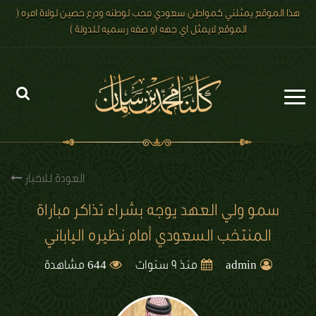
هذا الموقع يمثلني كمواطن سعودي محب لوطنه ودرع حصين لولاة امره (
الموقع لايمثل اي جهه او صفه رسميه للدولة )
الرئيسية
الاخبار
العودة للاخبار
رؤية 2030
سمو ولي العهد يوجه بشراء تذاكر مباراة
المنتخب السعودي أمام نظيره الياباني
الصور
644
الفيديو
admin
منذ 9 سنوات
مشاهدة
تعليقات الزوار