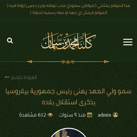
هذا الموقع يمثلني كمواطن سعودي محب لوطنه ودرع حصين لولاة امره (
الموقع لايمثل اي جهه او صفه رسميه للدولة )
الرئيسية
الاخبار
العودة للاخبار
رؤية 2030
سمو ولي العهد يهنئ رئيس جمهورية بيلاروسيا
بذكرى استقلال بلاده
الصور
612
الفيديو
admin
منذ 9 سنوات
مشاهدة
تعليقات الزوار