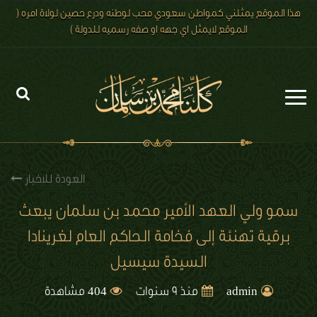
هذا الموقع يمثلني كمواطن سعودي محب لوطنه ودرع حصين لولاة امره (
الموقع لايمثل اي جهه او صفه رسميه للدولة )
الرئيسية
الاخبار
العودة للاخبار
رؤية 2030
سمو ولي العهد الأمير محمد بن سلمان يبعث
برقية تهنئة إلى فخامة الحاكم العام لغرينادا
الصور
السيدة سيسيل
الفيديو
404
admin
منذ 9 سنوات
مشاهدة
تعليقات الزوار