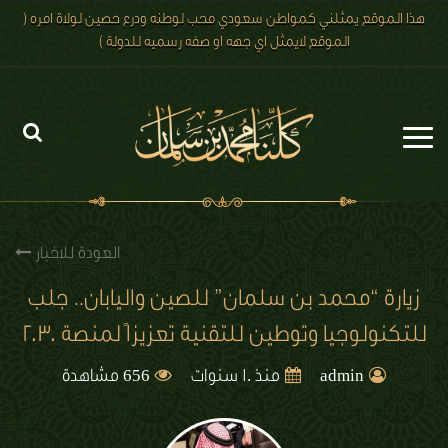
هذا الموقع يمثلني كمواطن سعودي محب لوطنه ودرع حصين لولاة امره (
الموقع لايمثل اي جهه او صفه رسميه للدولة )
الرئيسية
الاخبار
العودة للاخبار
رؤية 2030
زيارة “محمد بن سلمان” للصين واليابان.. جلب
للتكنولوجيا وتوطين للتقنية تعزيزاً لمنصة 2030
الصور
656
الفيديو
admin
منذ 10 سنوات
مشاهدة
تعليقات الزوار