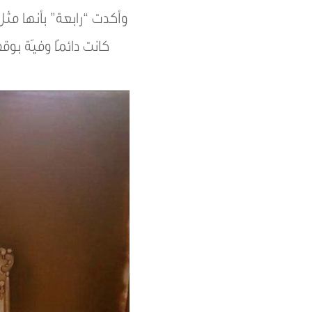
وأكدت “رابعة” بأنها مث
كانت دائمًا وفيّة بو