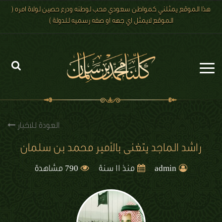
هذا الموقع يمثلني كمواطن سعودي محب لوطنه ودرع حصين لولاة امره (
الموقع لايمثل اي جهه او صفه رسميه للدولة )
الرئيسية
الاخبار
العودة للاخبار
رؤية 2030
راشد الماجد يتغنى بالأمير محمد بن سلمان
الصور
790
admin
منذ 11 سنة
مشاهدة
الفيديو
تعليقات الزوار