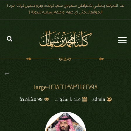
هذا الموقع يمثلني كمواطن سعودي محب لوطنه ودرع حصين لولاة امره (
الموقع لايمثل اي جهه او صفه رسميه للدولة )
الرئيسية
الاخبار
رؤية 2030
large-146822138361142798
الصور
99
admin
منذ 10 سنوات
مشاهدة
الفيديو
تعليقات الزوار