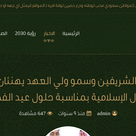
 كمواطن سعودي محب لوطنه ودرع حصين لولاة امره ( الموقع لايمثل اي جهه او صف
الرئيسية
الاخبار
رؤية 2030
الصو
الشريفين وسمو ولي العهد يهنئان
ول الإسلامية بمناسبة حلول عيد الفط
647
admin
منذ 9 سنوات
مشاهدة