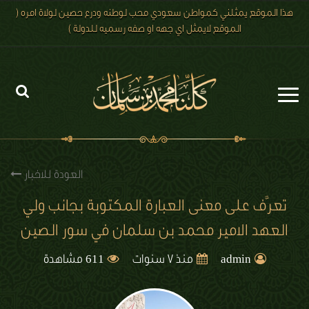
هذا الموقع يمثلني كمواطن سعودي محب لوطنه ودرع حصين لولاة امره (
الموقع لايمثل اي جهه او صفه رسميه للدولة )
الرئيسية
الاخبار
العودة للاخبار
رؤية 2030
تعرَّف على معنى العبارة المكتوبة بجانب ولي
العهد الامير محمد بن سلمان في سور الصين
الصور
611
الفيديو
admin
منذ 7 سنوات
مشاهدة
تعليقات الزوار