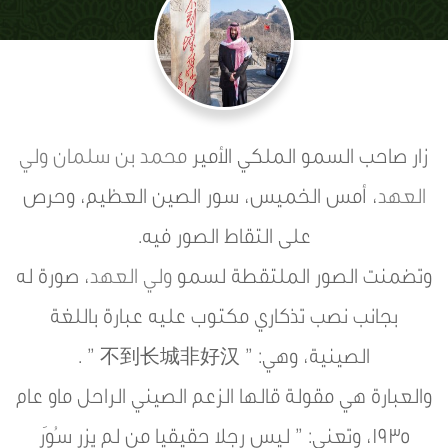
زار صاحب السمو الملكي الأمير
محمد بن سلمان
ولي
العهد
، أمس الخميس، سور الصين العظيم، وحرص
على التقاط الصور فيه.
وتضمنت الصور الملتقطة لسمو
ولي العهد
، صورة له
بجانب نصب تذكاري مكتوب عليه عبارة باللغة
الصينية، وهي: ” 不到长城非好汉 ” .
والعبارة هي مقولة قالها الزعم الصيني الراحل ماو عام
1935، وتعني: ” ليس رجلا حقيقيا من لم يزر سُوَر