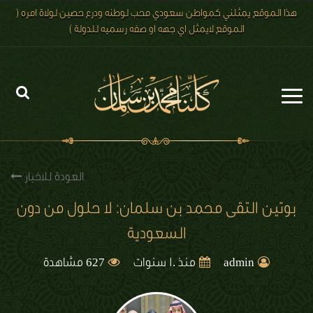
هذا الموقع يمثلني كمواطن سعودي محب لوطنه ودرع حصين لولاة امره (
الموقع لايمثل اي جهه او صفه رسميه للدولة )
الرئيسية
الاخبار
العودة للاخبار
رؤية 2030
بوتين التقى محمد بن سلمان: لا حلول من دون
السعودية
الصور
627
الفيديو
admin
منذ 10 سنوات
مشاهدة
تعليقات الزوار