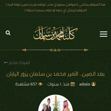
هذا الموقع يمثلني كمواطن سعودي محب لوطنه ودرع حصين لولاة امره (
الموقع لايمثل اي جهه او صفه رسميه للدولة )
الرئيسية
الاخبار
العودة للاخبار
رؤية 2030
بعد الصين.. الأمير محمد بن سلمان يزور اليابان
الصور
657
admin
منذ 10 سنوات
مشاهدة
الفيديو
تعليقات الزوار