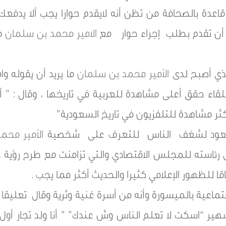
اعدة بالصحافة من تظن أنه لايقدم حوارا يجب ألا يدفعك
 أن تقدم بطلب إجراء حوار مع
الامير محمد بن سلمان
في
لذي أصبح لدى
الأمير محمد بن سلمان
ما يريد أن يقوله و
ا اللقاء حقق أعلى مشاهدة للعربية في تاريخها ، وقال : 
كثر مشاهدة للتلفزيون في تاريخ السعودية”
ك يعود لشغف الناس للتعرف على شخصية
الأمير محم
سته للمجلس الاقتصادي والتي تزامنت مع طرح رؤية 2030لافتا أن
 للظهور الإعلامي كثيرا والحديث أكثر مما يجب .
تماعية بالميسورة وأنه من أسرة غنية وثرية وقال تعليق
هير “اسكت لا تعلم الناس وش عندك” ” أنا ولد تجار أو