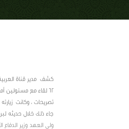
كشف مدير قناة العربية
62 لقاء مع مسئولين أ
تصريحات ، وكانت زيارته م
جاء ذلك خلال حديثه لبرنامج” الشريان ” ع
ولي العهد وزير الدفاع 