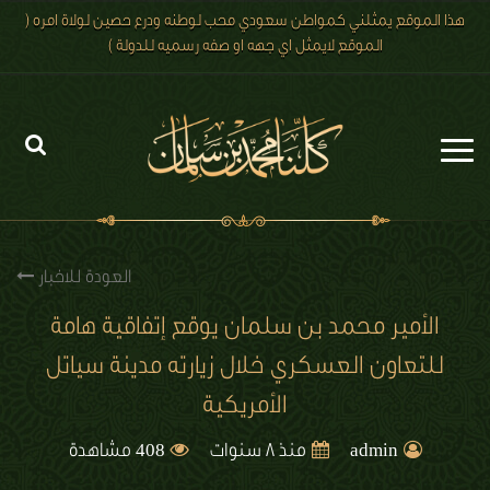
هذا الموقع يمثلني كمواطن سعودي محب لوطنه ودرع حصين لولاة امره (
الموقع لايمثل اي جهه او صفه رسميه للدولة )
الرئيسية
الاخبار
العودة للاخبار
رؤية 2030
الأمير محمد بن سلمان يوقع إتفاقية هامة
للتعاون العسكري خلال زيارته مدينة سياتل
الصور
الأمريكية
الفيديو
408
admin
منذ 8 سنوات
مشاهدة
تعليقات الزوار