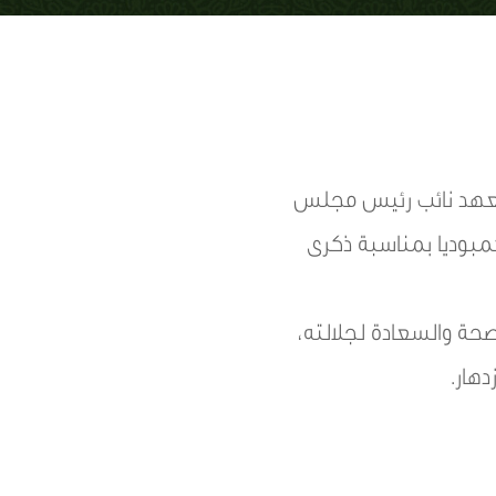
لعهد نائب رئيس مجلس
كمبوديا بمناسبة ذكرى
حة والسعادة لجلالته،
هار.