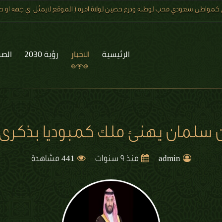
 كمواطن سعودي محب لوطنه ودرع حصين لولاة امره ( الموقع لايمثل اي جهه او صف
الرئيسية
الاخبار
رؤية 2030
الصو
ن سلمان يهنئ ملك كمبوديا بذكرى ا
441
admin
منذ 9 سنوات
مشاهدة