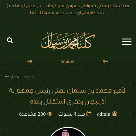
هذا الموقع يمثلني كمواطن سعودي محب لوطنه ودرع حصين لولاة امره (
الموقع لايمثل اي جهه او صفه رسميه للدولة )
الرئيسية
الاخبار
العودة للاخبار
رؤية 2030
الأمير محمد بن سلمان يهنئ رئيس جمهورية
أذربيجان بذكرى استقلال بلاده
الصور
280
الفيديو
admin
منذ 9 سنوات
مشاهدة
تعليقات الزوار