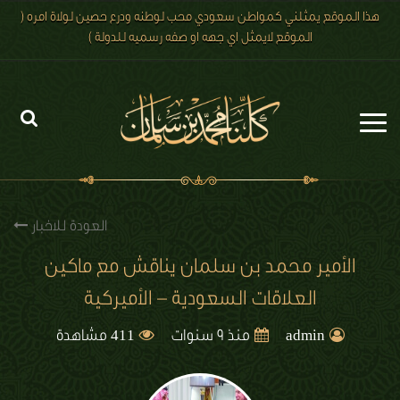
هذا الموقع يمثلني كمواطن سعودي محب لوطنه ودرع حصين لولاة امره (
الموقع لايمثل اي جهه او صفه رسميه للدولة )
الرئيسية
الاخبار
العودة للاخبار
رؤية 2030
الأمير محمد بن سلمان يناقش مع ماكين
العلاقات السعودية – الأميركية
الصور
411
الفيديو
admin
منذ 9 سنوات
مشاهدة
تعليقات الزوار