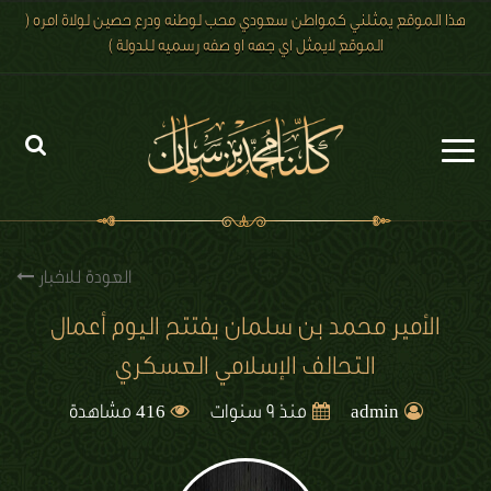
هذا الموقع يمثلني كمواطن سعودي محب لوطنه ودرع حصين لولاة امره (
الموقع لايمثل اي جهه او صفه رسميه للدولة )
الرئيسية
الاخبار
العودة للاخبار
رؤية 2030
الأمير محمد بن سلمان يفتتح اليوم أعمال
التحالف الإسلامي العسكري
الصور
416
الفيديو
admin
منذ 9 سنوات
مشاهدة
تعليقات الزوار