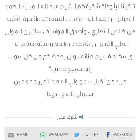
تلقينا نبأ وفاة شقيقكم الشيخ عبدالله المبارك الحمد
الصباح – رحمه الله – ونعرب لسموكم ولأسرة الفقيد
عن خالص التعازي ، وأصدق المواساة ، سائلين المولى
العلي القدير أن يتغمده بواسع رحمته ومغفرته ،
ويسكنه فسيح جناته ، وأن يحفظكم من كل سوء ،
إنه سميع مجيب”
مزيد من
أخبار سمو ولي العهد
الأمير محمد بن
سلمان تابعونا دوما
شارك علي
EMAIL
WHATSAPP
TWITTER
FACEBOOK