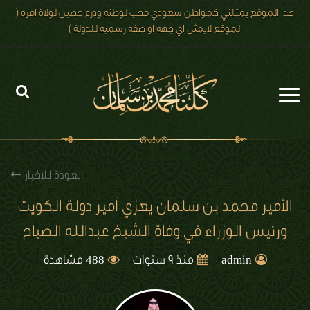
هذا الموقع يمثلني كمواطن سعودي محب لوطنه ودرع حصين لولاة امره (
الموقع لايمثل اي جهه او صفه رسميه للدولة )
الرئيسية
الاخبار
العودة للاخبار
رؤية 2030
الأمير محمد بن سلمان يعزي أمير دولة الكويت
ورئيس الوزراء في وفاة الشيخ عبدالله الصباح
الصور
488
الفيديو
admin
منذ 9 سنوات
مشاهدة
تعليقات الزوار