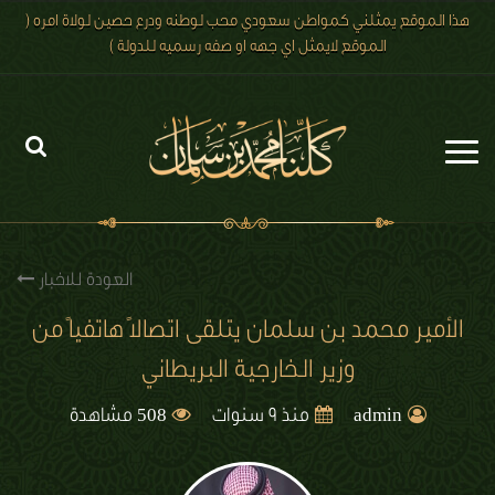
هذا الموقع يمثلني كمواطن سعودي محب لوطنه ودرع حصين لولاة امره (
الموقع لايمثل اي جهه او صفه رسميه للدولة )
الرئيسية
الاخبار
العودة للاخبار
رؤية 2030
الأمير محمد بن سلمان يتلقى اتصالاً هاتفياً من
وزير الخارجية البريطاني
الصور
508
الفيديو
admin
منذ 9 سنوات
مشاهدة
تعليقات الزوار