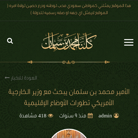
هذا الموقع يمثلني كمواطن سعودي محب لوطنه ودرع حصين لولاة امره (
الموقع لايمثل اي جهه او صفه رسميه للدولة )
الرئيسية
الاخبار
العودة للاخبار
رؤية 2030
الأمير محمد بن سلمان يبحث مع وزير الخارجية
الأمريكي تطورات الأوضاع الإقليمية
الصور
418
الفيديو
admin
منذ 9 سنوات
مشاهدة
تعليقات الزوار