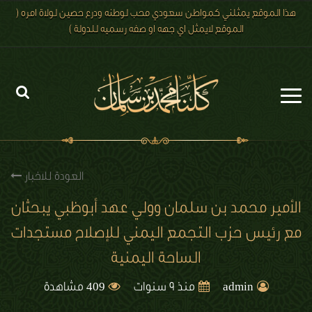
هذا الموقع يمثلني كمواطن سعودي محب لوطنه ودرع حصين لولاة امره (
الموقع لايمثل اي جهه او صفه رسميه للدولة )
الرئيسية
الاخبار
العودة للاخبار
رؤية 2030
الأمير محمد بن سلمان وولي عهد أبوظبي يبحثان
مع رئيس حزب التجمع اليمني للإصلاح مستجدات
الصور
الساحة اليمنية
الفيديو
409
admin
منذ 9 سنوات
مشاهدة
تعليقات الزوار