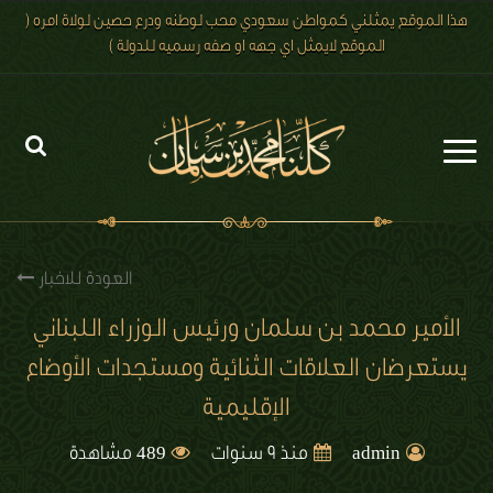
هذا الموقع يمثلني كمواطن سعودي محب لوطنه ودرع حصين لولاة امره (
الموقع لايمثل اي جهه او صفه رسميه للدولة )
الرئيسية
الاخبار
العودة للاخبار
رؤية 2030
الأمير محمد بن سلمان ورئيس الوزراء اللبناني
يستعرضان العلاقات الثنائية ومستجدات الأوضاع
الصور
الإقليمية
الفيديو
489
admin
منذ 9 سنوات
مشاهدة
تعليقات الزوار