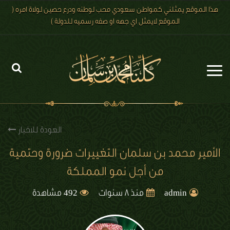
هذا الموقع يمثلني كمواطن سعودي محب لوطنه ودرع حصين لولاة امره (
الموقع لايمثل اي جهه او صفه رسميه للدولة )
الرئيسية
الاخبار
العودة للاخبار
رؤية 2030
الأمير محمد بن سلمان التغييرات ضرورة وحتمية
من أجل نمو المملكة
الصور
492
الفيديو
admin
منذ 8 سنوات
مشاهدة
تعليقات الزوار