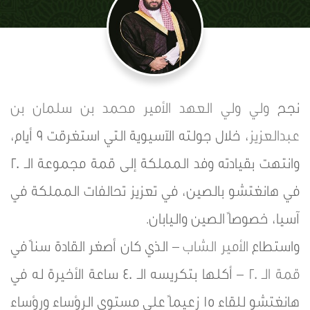
نجح
ولي ولي العهد
الأمير محمد بن سلمان بن
عبدالعزيز
، خلال جولته الآسيوية التي استغرقت 9 أيام،
وانتهت بقيادته وفد المملكة إلى قمة مجموعة الـ 20
في هانغتشو بالصين، في تعزيز تحالفات المملكة في
آسيا، خصوصاً الصين واليابان.
واستطاع
الأمير الشاب
– الذي كان أصغر القادة سناً في
قمة الـ 20
– أكلها بتكريسه الـ 40 ساعة الأخيرة له في
هانغتشو للقاء 15 زعيماً على مستوى الرؤساء ورؤساء