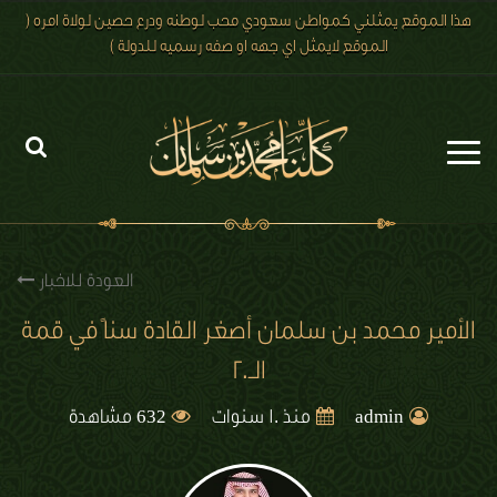
هذا الموقع يمثلني كمواطن سعودي محب لوطنه ودرع حصين لولاة امره (
الموقع لايمثل اي جهه او صفه رسميه للدولة )
الرئيسية
الاخبار
العودة للاخبار
رؤية 2030
الأمير محمد بن سلمان أصغر القادة سناً في قمة
الـ20
الصور
632
الفيديو
admin
منذ 10 سنوات
مشاهدة
تعليقات الزوار